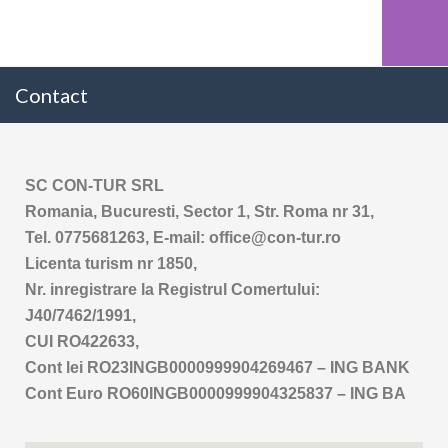
Contact
SC CON-TUR SRL
Romania, Bucuresti, Sector 1, Str. Roma nr 31,
Tel. 0775681263, E-mail: office@con-tur.ro
Licenta turism nr 1850,
Nr. inregistrare la Registrul Comertului:
J40/7462/1991,
CUI RO422633,
Cont lei RO23INGB0000999904269467 – ING BANK
Cont Euro RO60INGB0000999904325837 – ING BA