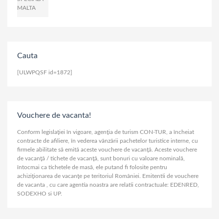
Cauta
[ULWPQSF id=1872]
Vouchere de vacanta!
Conform legislaţiei în vigoare, agenţia de turism CON-TUR, a încheiat
contracte de afiliere, în vederea vânzării pachetelor turistice interne, cu
firmele abilitate să emită aceste vouchere de vacanţă. Aceste vouchere
de vacanţă / tichete de vacanţă, sunt bonuri cu valoare nominală,
întocmai ca tichetele de masă, ele putand fi folosite pentru
achiziţionarea de vacanţe pe teritoriul României. Emitentii de vouchere
de vacanta , cu care agentia noastra are relatii contractuale: EDENRED,
SODEXHO si UP.