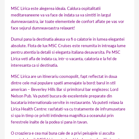
MSC Lirica este alegerea ideala. Caldura ospitalitatii
meditareaneene va va face de indata sa va simtiti in largul
dumneavoastra, iar toate elementele de confort aflate pe vas vor
face sejurul dumneavoastra relaxant!
Dumul pana la destinatia aleasa va fi o calatorie in lumea elegantei
absolute. Flota de lux MSC Cruises este renumita in intreaga lume
pentru atentia la detalii si eleganta italiana desavarsita. Pe MSC
Lirica veti afla de indata ca, intr-o vacanta, calatoria e la fel de
interesanta ca si destinatia.
MSC Lirica are un itinerariu cosmopolit, fapt reflectat in doua
dintre cele mai populare spatii amenajate la bord: barul in stil
american – Beverley Hills Bar si primitorul bar englezesc Lord
Nelson Pub. Va puteti bucura de excelentele preparate din
bucataria internationala servite in restaurante. Va puteti relaxa la
Lirica Health Centre: rasfatati-va cu tratamente de infrumusetare
si spa in timp ce priviti intinderea magnifica a oceanului prin
ferestrele inalte de la podea si pana in tavan.
O croaziera e cea mai buna cale de a privi peisajele si asculta