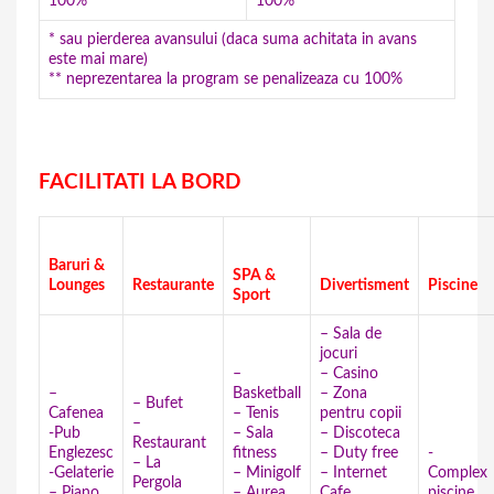
100%**
100%**
* sau pierderea avansului (daca suma achitata in avans
este mai mare)
** neprezentarea la program se penalizeaza cu 100%
FACILITATI LA BORD
Baruri &
SPA &
Lounges
Restaurante
Divertisment
Piscine
Sport
– Sala de
jocuri
–
– Casino
–
Basketball
– Zona
– Bufet
Cafenea
– Tenis
pentru copii
–
-Pub
– Sala
– Discoteca
Restaurant
Englezesc
fitness
– Duty free
-
– La
-Gelaterie
– Minigolf
– Internet
Complex
Pergola
– Piano
– Aurea
Cafe
piscine