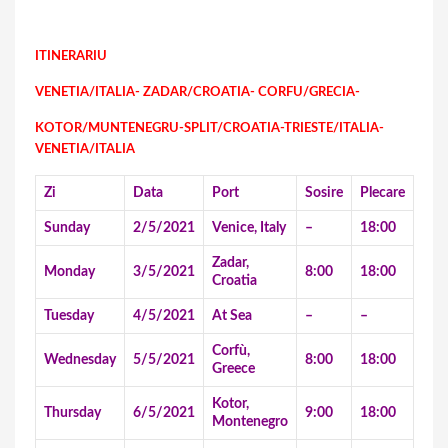
ITINERARIU
VENETIA/ITALIA- ZADAR/CROATIA- CORFU/GRECIA-
KOTOR/MUNTENEGRU-SPLIT/CROATIA-TRIESTE/ITALIA-
VENETIA/ITALIA
Zi
Data
Port
Sosire
Plecare
Sunday
2/5/2021
Venice, Italy
–
18:00
Zadar,
Monday
3/5/2021
8:00
18:00
Croatia
Tuesday
4/5/2021
At Sea
–
–
Corfù,
Wednesday
5/5/2021
8:00
18:00
Greece
Kotor,
Thursday
6/5/2021
9:00
18:00
Montenegro