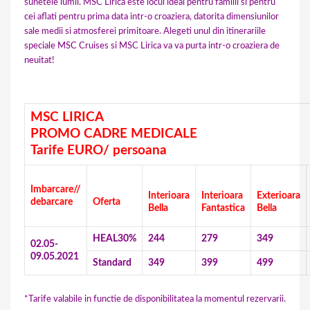
sunetele lumii. MSC Lirica este locul ideal pentru familii si pentru
cei aflati pentru prima data intr-o croaziera, datorita dimensiunilor
sale medii si atmosferei primitoare. Alegeti unul din itinerariile
speciale MSC Cruises si MSC Lirica va va purta intr-o croaziera de
neuitat!
MSC LIRICA
PROMO CADRE MEDICALE
Tarife EURO/ persoana
Imbarcare//
Interioara
Interioara
Exterioara
debarcare
Oferta
Bella
Fantastica
Bella
HEAL30%
244
279
349
02.05-
09.05.2021
Standard
349
399
499
*Tarife valabile in functie de disponibilitatea la momentul rezervarii.