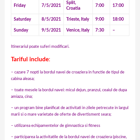
Split,
Friday
7/5/2021
7:00
17:00
Croatia
Saturday
8/5/2021
Trieste, Italy
9:00
18:00
Sunday
9/5/2021
Venice, Italy
7:30
–
Itinerariul poate suferi modificari.
Tariful include
:
– cazare 7 nopti la bordul navei de croaziera in functie de tipul de
cabina aleasa;
– toate mesele la bordul navei: micul dejun, pranzul, ceaiul de dupa
amiaza, cina;
– un program bine planificat de activitati in zilele petrecute in largul
marii si o mare varietate de oferte de divertisment seara;
– utilizarea echipamentelor de gimnastica si fitness
– participarea la activitatile de la bordul navei de croaziera (piscine,