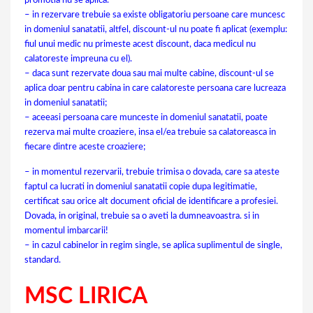
promotia nu se aplica.
– in rezervare trebuie sa existe obligatoriu persoane care muncesc
in domeniul sanatatii, altfel, discount-ul nu poate fi aplicat (exemplu:
fiul unui medic nu primeste acest discount, daca medicul nu
calatoreste impreuna cu el).
– daca sunt rezervate doua sau mai multe cabine, discount-ul se
aplica doar pentru cabina in care calatoreste persoana care lucreaza
in domeniul sanatatii;
– aceeasi persoana care munceste in domeniul sanatatii, poate
rezerva mai multe croaziere, insa el/ea trebuie sa calatoreasca in
fiecare dintre aceste croaziere;
– in momentul rezervarii, trebuie trimisa o dovada, care sa ateste
faptul ca lucrati in domeniul sanatatii copie dupa legitimatie,
certificat sau orice alt document oficial de identificare a profesiei.
Dovada, in original, trebuie sa o aveti la dumneavoastra. si in
momentul imbarcarii!
– in cazul cabinelor in regim single, se aplica suplimentul de single,
standard.
MSC LIRICA