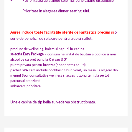
– Posibilitatea de a alege cele mai bune cabine disponibile
– Prioritate in alegerea dinner seating-ului.
Aurea include toate facilitatile oferite de Fantastica precum si
o
serie de beneficii de relaxare pentru trup si suflet.
produse de wellbeing, halate si papuci in cabina
selectia Easy Package
– consum nelimitat de bauturi alcoolice si non
alcoolice cu pret pana la € 6 sau $ 5*
punte privata pentru bronzat (doar pentru adulti)
pachet SPA care include cocktail de bun venit, un masaj la alegere din
meniul Spa, consultative wellness si acces la zona termala pe tot
parcursul croazierei
Imbarcare prioritara
Unele cabine de tip bella au vederea obstructionata.