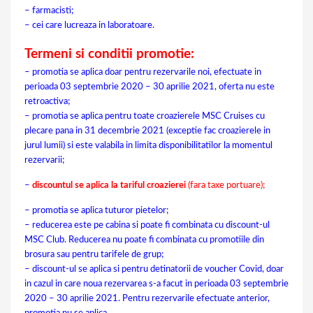
– farmacisti;
– cei care lucreaza in laboratoare.
Termeni si conditii promotie:
– promotia se aplica doar pentru rezervarile noi, efectuate in
perioada 03 septembrie 2020 – 30 aprilie 2021, oferta nu este
retroactiva;
– promotia se aplica pentru toate croazierele MSC Cruises cu
plecare pana in 31 decembrie 2021 (exceptie fac croazierele in
jurul lumii) si este valabila in limita disponibilitatilor la momentul
rezervarii;
–
discountul se aplica la tariful croazierei
(fara taxe portuare);
– promotia se aplica tuturor pietelor;
– reducerea este pe cabina si poate fi combinata cu discount-ul
MSC Club. Reducerea nu poate fi combinata cu promotiile din
brosura sau pentru tarifele de grup;
– discount-ul se aplica si pentru detinatorii de voucher Covid, doar
in cazul in care noua rezervarea s-a facut in perioada 03 septembrie
2020 – 30 aprilie 2021. Pentru rezervarile efectuate anterior,