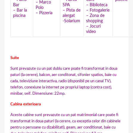
– Marco
Bar
SPA
– Biblioteca
Polo
– Bar la
– Pista de
– Fotogalerie
– Pizzeria
piscina
alergat
– Zona de
-Solarium
shopping
– Jocuri
video
Suite
Sunt prevazute cu un pat dublu care poate fi transformat in doua
paturi (la cerere), balcon, aer conditonat, sifonier spatios, baie cu
cada, televiziune interactiva, radio (disponibil pe un canal TV),
telefon, conexiune la internet pe propriul laptop (contra cost),
minibar, seif. Dimensiune: 22mp.
Cabina exterioara
Aceste cabine sunt prevazute cu un pat matrimonial care poate fi
transformat in doua paturi (la cerere, cu exceptia celor din cabinele
pentru o persoane cu dizabilitati), geam, aer conditionat, baie cu