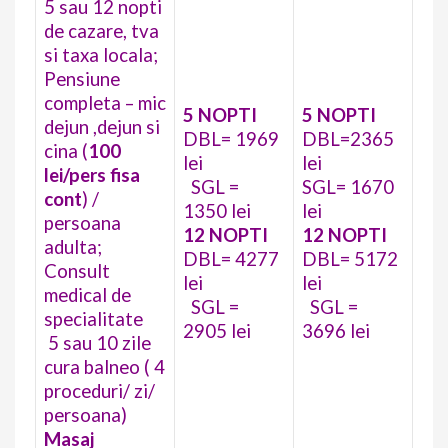
5 sau 12 nopti
de cazare, tva
si taxa locala;
Pensiune
completa – mic
5 NOPTI
5 NOPTI
dejun ,dejun si
DBL= 1969
DBL=2365
cina (
100
lei
lei
lei/pers fisa
SGL =
SGL= 1670
cont
) /
1350 lei
lei
persoana
12 NOPTI
12 NOPTI
adulta;
DBL= 4277
DBL= 5172
Consult
lei
lei
medical de
SGL =
SGL =
specialitate
2905 lei
3696 lei
5 sau 10 zile
cura balneo ( 4
proceduri/ zi/
persoana)
Masaj