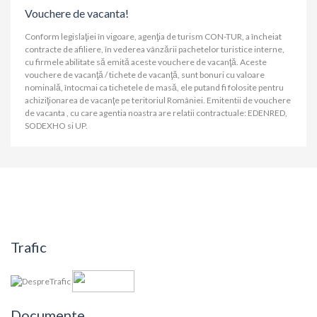
Vouchere de vacanta!
Conform legislaţiei în vigoare, agenţia de turism CON-TUR, a încheiat
contracte de afiliere, în vederea vânzării pachetelor turistice interne,
cu firmele abilitate să emită aceste vouchere de vacanţă. Aceste
vouchere de vacanţă / tichete de vacanţă, sunt bonuri cu valoare
nominală, întocmai ca tichetele de masă, ele putand fi folosite pentru
achiziţionarea de vacanţe pe teritoriul României. Emitentii de vouchere
de vacanta , cu care agentia noastra are relatii contractuale: EDENRED,
SODEXHO si UP.
Trafic
Documente